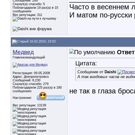
Сообщений: 289
Сказал(а) спасибо: 5
Часто в весеннем л
Поблагодарили 19 раз(а) в 15
сообщениях
И матом по-русски р
Вес репутации:
311
16.02.2010, 23:02
Медвед
Ответ
Главнокомандующий
Цитата:
Сообщение от
Daishi
Регистрация: 09.05.2008
А так виндовых часов не видн
Адрес: Днепропетровск
Сообщений: 8,230
Сказал(а) спасибо: 279
Поблагодарили 225 раз(а) в 180
не так в глаза бро
сообщениях
Настроение:
Вес репутации:
13139