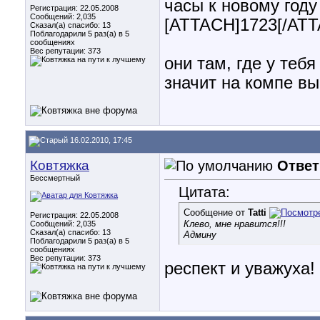
часы к новому году
Регистрация: 22.05.2008
Сообщений: 2,035
[ATTACH]1723[/AT
Сказал(а) спасибо: 13
Поблагодарили 5 раз(а) в 5
сообщениях
Вес репутации:
373
они там, где у теб
значит на компе в
16.02.2010, 17:45
Ковтяжка
Ответ
Бессмертный
Цитата:
Сообщение от
Tatti
Регистрация: 22.05.2008
Клево, мне нравится!!!
Сообщений: 2,035
Сказал(а) спасибо: 13
Админу
Поблагодарили 5 раз(а) в 5
сообщениях
Вес репутации:
373
респект и уважуха! )