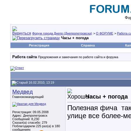
Фор
Форум города Днепр (Днепропетровска)
>
О ФОРУМЕ
>
Работа с
Часы + погода
Регистрация
Справка
Кал
Работа сайта
Предложения и замечания по работе сайта и форума
16.02.2010, 13:19
Медвед
Часы + погода
Главнокомандующий
Полезная фича
так
Регистрация: 09.05.2008
улице все более-ме
Адрес: Днепропетровск
Сообщений: 8,230
Сказал(а) спасибо: 279
Поблагодарили 225 раз(а) в 180
сообщениях