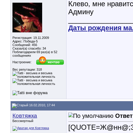
Клево, мне нравитс
Админу
________________
Даты рождения м
Регистрация: 19.11.2009
Адрес: Победа-5
Сообщений: 456
Сказал(а) спасибо: 34
Поблагодарили 69 раз(а) в 52
сообщениях
Настроение:
Вес репутации:
318
16.02.2010, 17:44
Ковтяжка
Ответ
Бессмертный
[QUOTE=Ж@нн@;3466