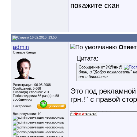
покажите скан
16.02.2010, 13:50
admin
Ответ
Главарь банды
Цитата:
Сообщение от
Ж@нн@
блин, и "Добро пожаловать" 
от я блондинка
Регистрация: 06.05.2008
Сообщений: 5,668
Это под рекламной 
Сказал(а) спасибо: 201
Поблагодарили 86 раз(а) в 58
грн.!" с правой ст
сообщениях
________________
Настроение:
Вес репутации:
10