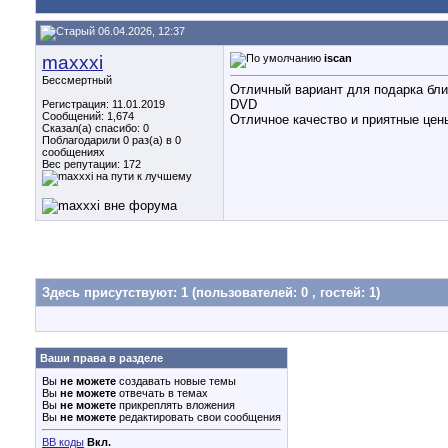
06.04.2026, 12:37
maxxxi
iscan
Бессмертный
Отличный вариант для подарка близ
DVD
Регистрация: 11.01.2019
Сообщений: 1,674
Отличное качество и приятные цен
Сказал(а) спасибо: 0
Поблагодарили 0 раз(а) в 0
сообщениях
Вес репутации:
172
Здесь присутствуют: 1
(пользователей: 0 , гостей: 1)
Ваши права в разделе
Вы
не можете
создавать новые темы
Вы
не можете
отвечать в темах
Вы
не можете
прикреплять вложения
Вы
не можете
редактировать свои сообщения
BB коды
Вкл.