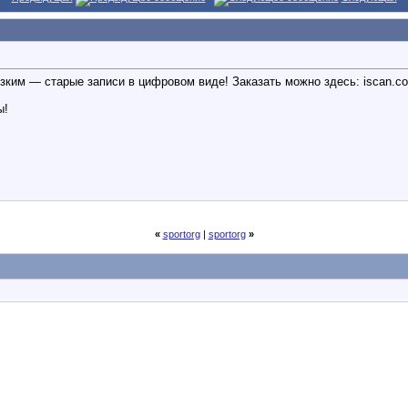
ким — старые записи в цифровом виде! Заказать можно здесь: iscan.com.u
ы!
«
sportorg
|
sportorg
»