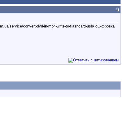
#
1
a/service/convert-dvd-in-mp4-write-to-flashcard-usb/ оцифровка