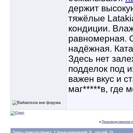
держит высокую
тяжёлые Latak
кондиции. Влаж
равномерная. О
надёжная. Ката
Здесь нет зал
подделок под и
важен вкус и с
маг*****в, где 
«
Производственное 
Здесь присутствуют: 1
(пользователей: 0 , гостей: 1)