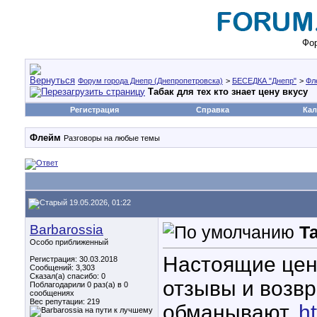
Фор
Форум города Днепр (Днепропетровска)
>
БЕСЕДКА "Днепр"
>
Фл
Табак для тех кто знает цену вкусу
Регистрация
Справка
Кал
Флейм
Разговоры на любые темы
19.05.2026, 01:22
Barbarossia
Т
Особо приближенный
Настоящие цен
Регистрация: 30.03.2018
Сообщений: 3,303
Сказал(а) спасибо: 0
отзывы и возвр
Поблагодарили 0 раз(а) в 0
сообщениях
Вес репутации:
219
обманывают.
h