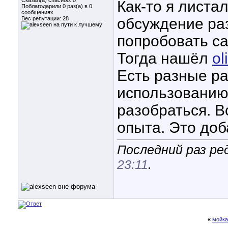
Сказал(а) спасибо: 0
Как-то я листа
Поблагодарили 0 раз(а) в 0
сообщениях
Вес репутации:
28
обсуждение ра
попробовать са
Тогда нашёл
ol
Есть разные ра
использованию,
разобраться. В
опыта. Это доб
Последний раз ред
23:11
.
«
мойка