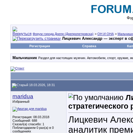
Фор
Форум города Днепр (Днепропетровска)
>
ОН И ОНА
>
Мальчишн
Лицкевич Александр — эксперт в сф
Регистрация
Справка
Кал
Мальчишник
Раздел для настоящих мужчин. Автомобили, спорт, оружие, ж
18.03.2026, 18:31
maridua
Л
Избранный
стратегического 
Лицкевич Алек
Регистрация: 08.03.2018
Сообщений: 688
Сказал(а) спасибо: 1
аналитик преми
Поблагодарили 0 раз(а) в 0
сообщениях