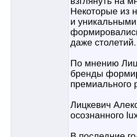
взглянуть на м
Некоторые из 
и уникальными
формировались
даже столетий.
По мнению Лиц
бренды формир
премиального 
Лицкевич Алекс
осознанного lu
В последние г