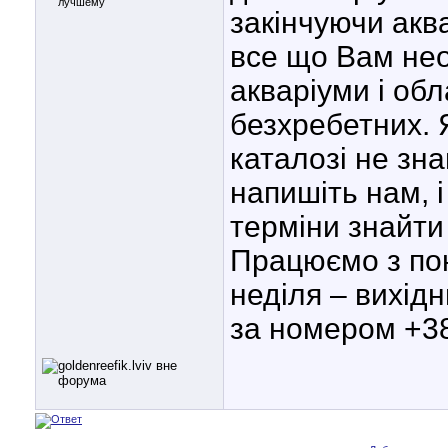
закінчуючи акв
все що Вам нео
акваріуми і обл
безхребетних. 
каталозі не зн
напишіть нам, 
терміни знайти
Працюємо з поне
неділя – вихід
за номером +38