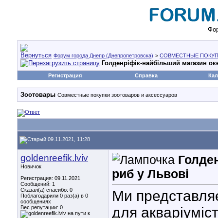
Фор
Форум города Днепр (Днепропетровска)
>
СОВМЕСТНЫЕ ПОКУП
Голденріфік-найбільший магазин ок
Регистрация
Справка
Кал
Зоотовары
Совместные покупки зоотоваров и аксессуаров
09.11.2021, 11:28
goldenreefik.lviv
Голден
Новичок
риб у Львові
Регистрация: 09.11.2021
Сообщений: 1
Сказал(а) спасибо: 0
Ми представляє
Поблагодарили 0 раз(а) в 0
сообщениях
Вес репутации:
0
для акваріуміст