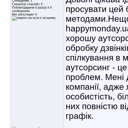
Сообщений: 1
Сказал(а) спасибо: 0
просувати цей 
Поблагодарили 0 раз(а) в 0
сообщениях
Вес репутации:
0
методами.Нещо
happymonday.u
хорошу аутсорс
обробку дзвінкі
спілкування в 
аутсорсинг - ц
проблем. Мені 
компанії, адже
особистість, б
них повністю в
графік.