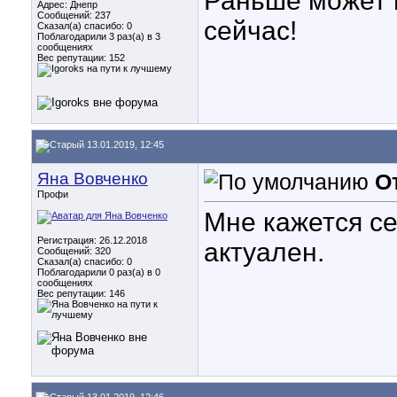
Раньше может 
Адрес: Днепр
Сообщений: 237
сейчас!
Сказал(а) спасибо: 0
Поблагодарили 3 раз(а) в 3
сообщениях
Вес репутации:
152
13.01.2019, 12:45
Яна Вовченко
О
Профи
Мне кажется се
Регистрация: 26.12.2018
актуален.
Сообщений: 320
Сказал(а) спасибо: 0
Поблагодарили 0 раз(а) в 0
сообщениях
Вес репутации:
146