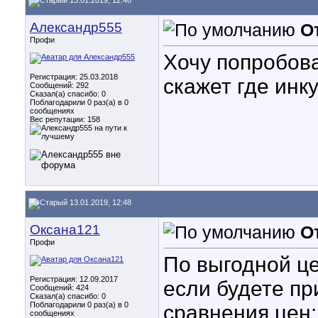
13.01.2019, 12:46
Александр555
О
Профи
Хочу попробова
Регистрация: 25.03.2018
скажет где инк
Сообщений: 292
Сказал(а) спасибо: 0
Поблагодарили 0 раз(а) в 0
сообщениях
Вес репутации:
158
13.01.2019, 12:48
Оксана121
О
Профи
По выгодной це
Регистрация: 12.09.2017
если будете пр
Сообщений: 424
Сказал(а) спасибо: 0
Поблагодарили 0 раз(а) в 0
сравнения цен: 
сообщениях