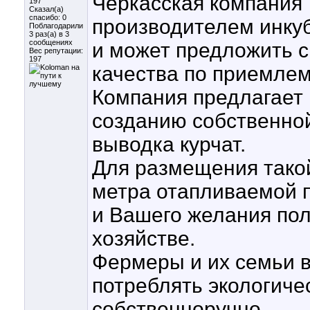
Черкасская компания 
197
Сказал(а)
спасибо: 0
производителем инку
Поблагодарили
3 раз(а) в 3
сообщениях
и может предложить 
Вес репутации:
197
качества по приемле
Компания предлагает
созданию собственно
выводка курчат.
Для размещения такой
метра отапливаемой 
и Вашего желания пол
хозяйстве.
Фермеры и их семьи в
потреблять экологич
собственноручно.