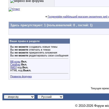
«
Голденріфік-найбільший магазин океанічних риб 
Здесь присутствуют: 1
(пользователей: 0 , гостей: 1)
Ваши права в разделе
Вы
не можете
создавать новые темы
Вы
не можете
отвечать в темах
Вы
не можете
прикреплять вложения
Вы
не можете
редактировать свои сообщения
BB коды
Вкл.
Смайлы
Вкл.
[IMG]
код
Вкл.
HTML код
Выкл.
Правила форума
Текущее врем
© 2010-2026 Форум міст