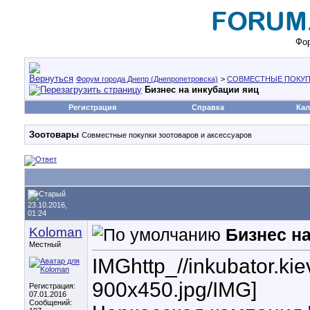
Фор
Форум города Днепр (Днепропетровска)
>
СОВМЕСТНЫЕ ПОКУП
Бизнес на инкубации яиц
Регистрация
Справка
Кал
Зоотовары
Совместные покупки зоотоваров и аксессуаров
23.10.2016,
01:24
Koloman
Бизнес н
Местный
IMGhttp_//inkubator.ki
900x450.jpg/IMG]
Регистрация:
07.01.2016
Сообщений: