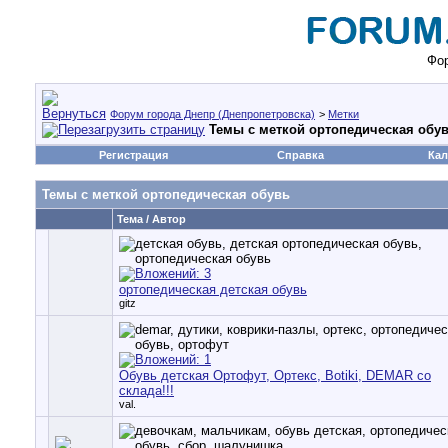
Фор
Форум города Днепр (Днепропетровска)
>
Метки
Темы с меткой
ортопедическая обу
Регистрация
Справка
Кал
Темы с меткой
ортопедическая обувь
Тема / Автор
ортопедическая детская обувь
gitz
Обувь детская Ортофут, Ортекс, Botiki, DEMAR со
склада!!!
val.