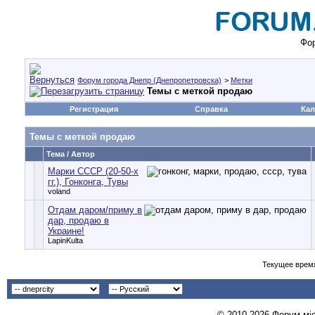
Фор
Форум города Днепр (Днепропетровска)
>
Метки
Темы с меткой
продаю
Регистрация
Справка
Кал
Темы с меткой
продаю
Тема / Автор
Марки СССР (20-50-х
гг.), Гонконга, Тувы
voland
Отдам даром/приму в
дар, продаю в
Украине!
LapinKulta
Текущее врем
© 2010-2026 Форум міст